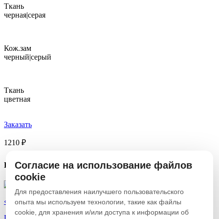
Ткань
черная|серая
Кож.зам
черный|серый
Ткань
цветная
Заказать
1210 ₽
похожие
товары
Согласие на использование файлов
cookie
Для предоставления наилучшего пользовательского
«Стул «Изо»»
опыта мы используем технологии, такие как файлы
cookie, для хранения и/или доступа к информации об
По запросу
Купить